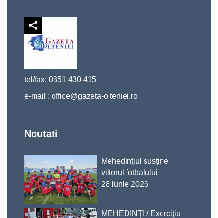
tel/fax: 0351 430 415
e-mail :
office@gazeta-olteniei.ro
Noutati
Mehedinţiul susţine
viitorul fotbalului
28 iunie 2026
MEHEDINŢI / Exerciţiu