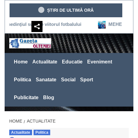
Sari
ȘTIRI DE ULTIMĂ ORĂ
la
conținut
iul susţine viitorul fotbalului
MEHEDINŢI:SEVERINU
Home
Actualitate
Educatie
Eveniment
Politica
Sanatate
Social
Sport
Publicitate
Blog
HOME
ACTUALITATE
Actualitate
Politica