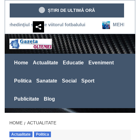
Sari
ȘTIRI DE ULTIMĂ ORĂ
la
conținut
iul susţine viitorul fotbalului
MEHEDINŢI:SEVERINU
Home
Actualitate
Educatie
Eveniment
Politica
Sanatate
Social
Sport
Publicitate
Blog
HOME
ACTUALITATE
Actualitate
Politica