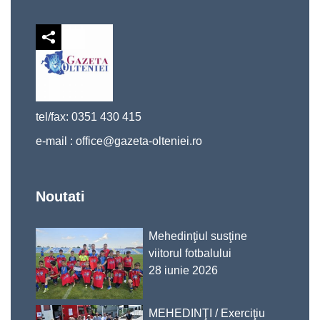
tel/fax: 0351 430 415
e-mail :
office@gazeta-olteniei.ro
Noutati
Mehedinţiul susţine
viitorul fotbalului
28 iunie 2026
MEHEDINŢI / Exerciţiu