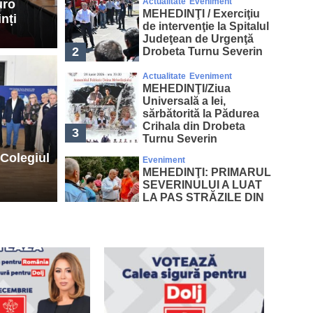
Actualitate
Eveniment
uro
MEHEDINŢI / Exerciţiu
nți
de intervenţie la Spitalul
Judeţean de Urgenţă
2
Drobeta Turnu Severin
Actual
Actualitate
Eveniment
MEHEDINŢI/Ziua
Exerciţiu de
ME
Universală a Iei,
sărbătorită la Pădurea
a Spitalul Judeţean de
să
Crihala din Drobeta
3
Turnu Severin
eta Turnu Severin
Dr
Colegiul
Eveniment
MEHEDINŢI: PRIMARUL
25 
SEVERINULUI A LUAT
LA PAS STRĂZILE DIN
CARTIERELE
4
SEVERINENE
Actualitate
Eveniment
MEHEDINŢI/ Proiect
finalizat la Centrul de
Plasament nr. 3 – Gura
5
Văii