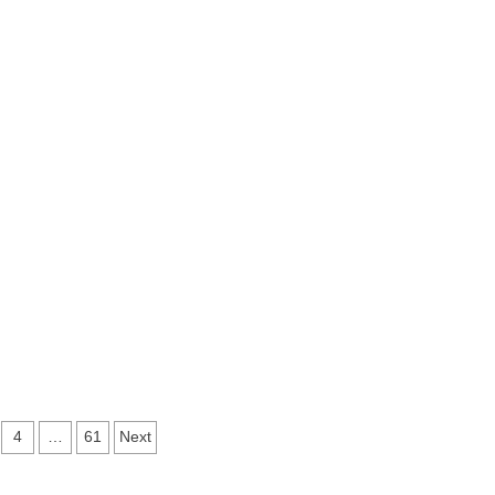
re
4
…
61
Next