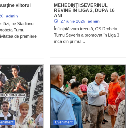
usţine viitorul
MEHEDINŢI:SEVERINUL
REVINE ÎN LIGA 3, DUPĂ 16
ANI
026
admin
27 iunie 2026
admin
stăzi, pe Stadionul
Înființată vara trecută, CS Drobeta
Drobeta Turnu
Turnu Severin a promovat în Liga 3
tivitatea de premiere
încă din primul…
eniment
Eveniment