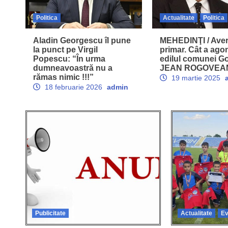
Politica
Actualitate
Politica
Aladin Georgescu îl pune
MEHEDINŢI / Aver
la punct pe Virgil
primar. Cât a agon
Popescu: “În urma
edilul comunei G
dumneavoastră nu a
JEAN ROGOVEA
rămas nimic !!!”
19 martie 2025
18 februarie 2026
admin
Blog
Publicitate
Actualitate
Ev