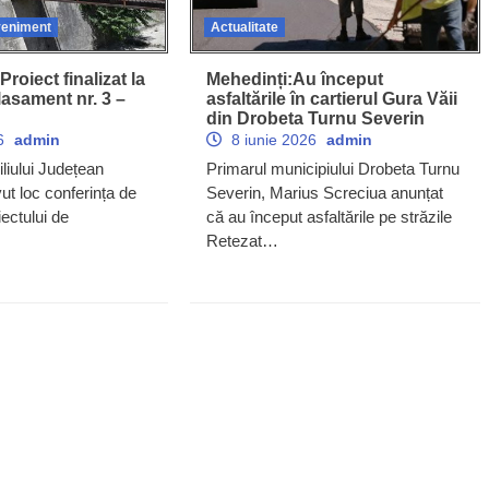
eniment
Actualitate
oiect finalizat la
Mehedinți:Au început
lasament nr. 3 –
asfaltările în cartierul Gura Văii
din Drobeta Turnu Severin
26
admin
8 iunie 2026
admin
liului Județean
Primarul municipiului Drobeta Turnu
ut loc conferința de
Severin, Marius Screciua anunțat
iectului de
că au început asfaltările pe străzile
Retezat…