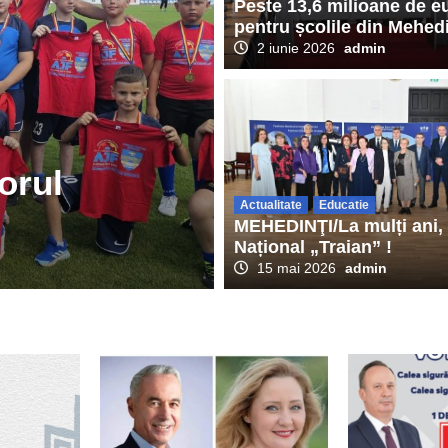
Peste 13,6 milioane de e
pentru școlile din Mehedi
2 iunie 2026
admin
Actualitate
Eveniment
MEHEDINŢI / 
orul
intervenţie l
Actualitate
Educatie
Urgenţă Drob
MEHEDINŢI/La mulți ani, 
Național „Traian” !
26 iunie 2026
admin
15 mai 2026
admin