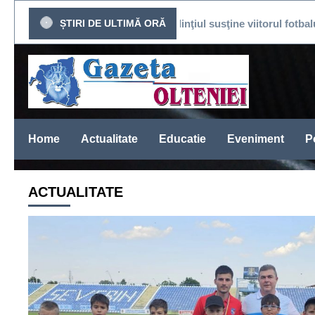
Sari
RESĂ
ȘTIRI DE ULTIMĂ ORĂ
Mehedinţiul susţine viitorul fotbalului
la
conținut
Home
Actualitate
Educatie
Eveniment
Po
ACTUALITATE