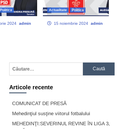
Politica
Actualitate
Politica
Actualitate
Eveniment
Sport
Mehedinţiul susţine
viitorul fotbalului
brie 2024
admin
15 noiembrie 2024
admin
1
Actualitate
Eveniment
MEHEDINŢI / Exerciţiu
de intervenţie la Spitalul
Judeţean de Urgenţă
2
Drobeta Turnu Severin
Caută
Actualitate
Eveniment
după:
MEHEDINŢI/Ziua
Universală a Iei,
sărbătorită la Pădurea
Articole recente
Crihala din Drobeta
3
Turnu Severin
COMUNICAT DE PRESĂ
Eveniment
MEHEDINŢI: PRIMARUL
SEVERINULUI A LUAT
Mehedinţiul susţine viitorul fotbalului
LA PAS STRĂZILE DIN
MEHEDINŢI:SEVERINUL REVINE ÎN LIGA 3,
CARTIERELE
4
SEVERINENE