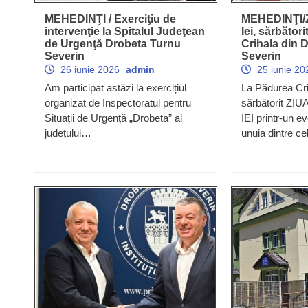
MEHEDINŢI / Exerciţiu de
MEHEDINŢI/Z
intervenţie la Spitalul Judeţean
Iei, sărbător
de Urgenţă Drobeta Turnu
Crihala din 
Severin
Severin
26 iunie 2026
admin
25 iunie 2
Am participat astăzi la exercițiul
La Pădurea Cri
organizat de Inspectoratul pentru
sărbătorit ZI
Situații de Urgență „Drobeta” al
IEI printr-un e
județului…
unuia dintre c