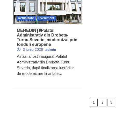
Actualitate
Eveniment
MEHEDINŢI/Palatul
Administrativ din Drobeta-
Turnu Severin, modernizat prin
fonduri europene
3 iunie 2026
admin
Astăzi a fost inaugurat Palatul
Administrativ din Drobeta-Turnu
Severin, după finalizarea lucrărilor
de modernizare finanțate…
Naviga
1
2
3
în