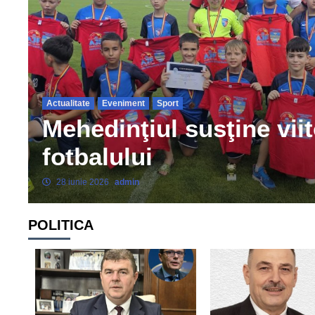
Actualitate
Eveniment
Sport
Mehedinţiul susţine viit
fotbalului
28 iunie 2026
admin
POLITICA