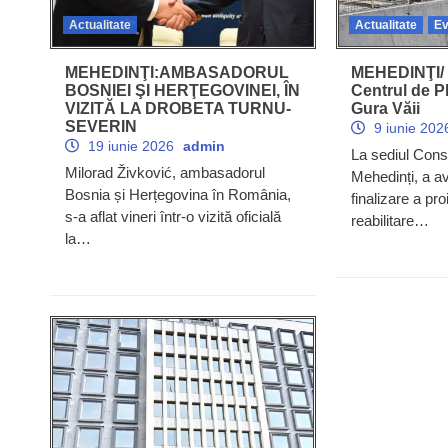
Actualitate
Actualitate
Ev
MEHEDINŢI:AMBASADORUL
MEHEDINŢI/ Pr
BOSNIEI ŞI HERŢEGOVINEI, ÎN
Centrul de P
VIZITĂ LA DROBETA TURNU-
Gura Văii
SEVERIN
9 iunie 20
19 iunie 2026
admin
La sediul Consi
Milorad Živković, ambasadorul
Mehedinți, a av
Bosnia și Herțegovina în România,
finalizare a pro
s-a aflat vineri într-o vizită oficială
reabilitare…
la…