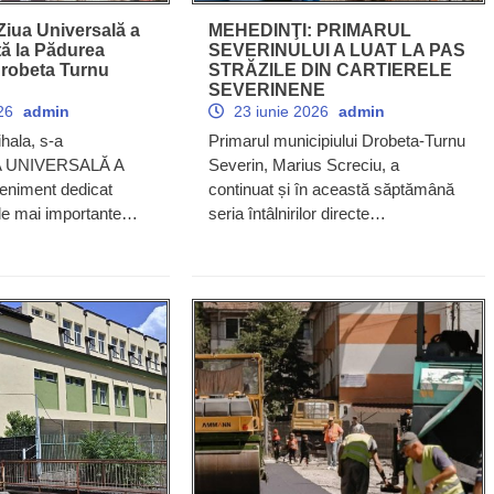
iua Universală a
MEHEDINŢI: PRIMARUL
ită la Pădurea
SEVERINULUI A LUAT LA PAS
Drobeta Turnu
STRĂZILE DIN CARTIERELE
SEVERINENE
026
admin
23 iunie 2026
admin
hala, s-a
Primarul municipiului Drobeta-Turnu
UA UNIVERSALĂ A
Severin, Marius Screciu, a
veniment dedicat
continuat și în această săptămână
ele mai importante…
seria întâlnirilor directe…