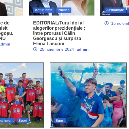
Actualitate
Politica
Actualitate
e de
EDITORIAL/Turul doi al
15 noiem
isit
alegerilor prezidențiale :
ogoşu,
între prorusul Călin
NU
Georgescu și surpriza
Elena Lasconi
admin
25 noiembrie 2024
admin
eniment
Sport
Sport