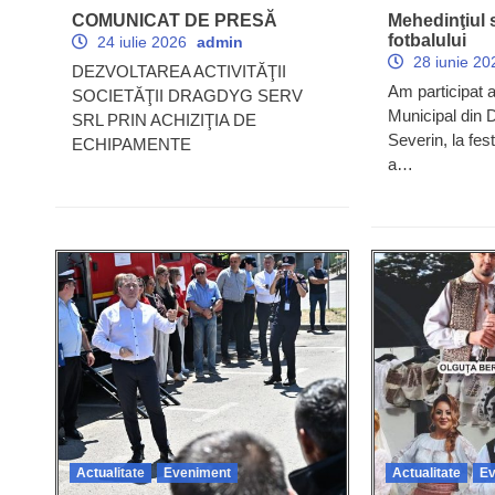
COMUNICAT DE PRESĂ
Mehedinţiul s
fotbalului
24 iulie 2026
admin
28 iunie 2
DEZVOLTAREA ACTIVITĂŢII
Am participat a
SOCIETĂŢII DRAGDYG SERV
Municipal din 
SRL PRIN ACHIZIŢIA DE
Severin, la fes
ECHIPAMENTE
a…
Actualitate
Eveniment
Actualitate
Ev