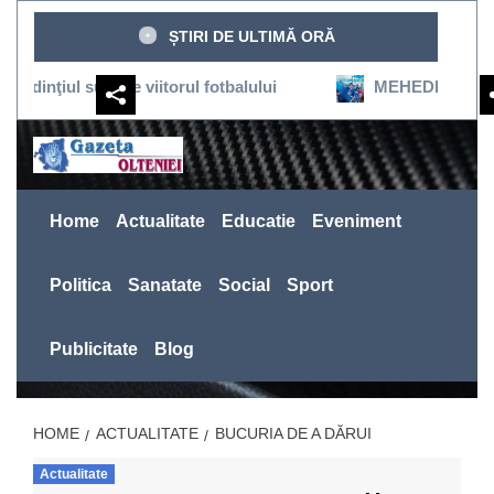
Sari
ȘTIRI DE ULTIMĂ ORĂ
la
conținut
 susţine viitorul fotbalului
MEHEDINŢI:SEVERINUL R
Home
Actualitate
Educatie
Eveniment
Politica
Sanatate
Social
Sport
Publicitate
Blog
HOME
ACTUALITATE
BUCURIA DE A DĂRUI
Actualitate