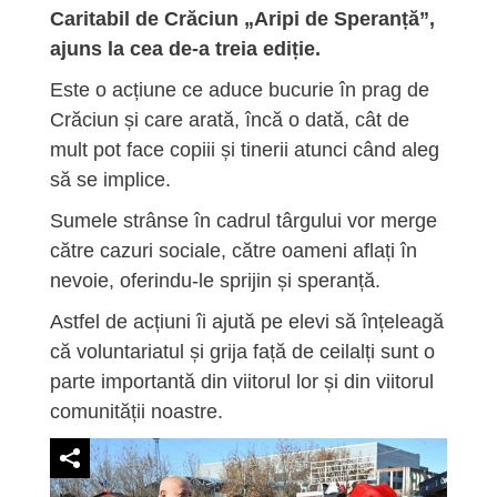
Caritabil de Crăciun „Aripi de Speranță”,
ajuns la cea de-a treia ediție.
Este o acțiune ce aduce bucurie în prag de
Crăciun și care arată, încă o dată, cât de
mult pot face copiii și tinerii atunci când aleg
să se implice.
Sumele strânse în cadrul târgului vor merge
către cazuri sociale, către oameni aflați în
nevoie, oferindu-le sprijin și speranță.
Astfel de acțiuni îi ajută pe elevi să înțeleagă
că voluntariatul și grija față de ceilalți sunt o
parte importantă din viitorul lor și din viitorul
comunității noastre.