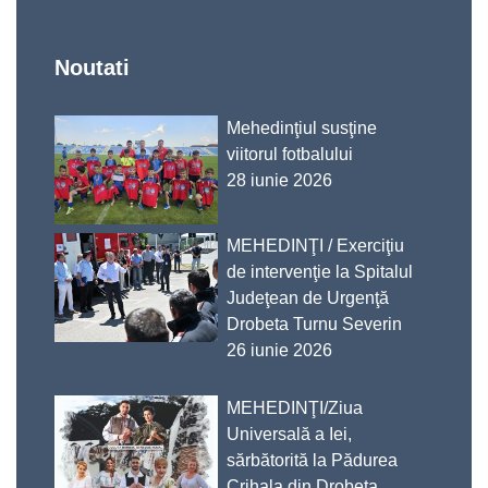
Noutati
Mehedinţiul susţine
viitorul fotbalului
28 iunie 2026
MEHEDINŢI / Exerciţiu
de intervenţie la Spitalul
Judeţean de Urgenţă
Drobeta Turnu Severin
26 iunie 2026
MEHEDINŢI/Ziua
Universală a Iei,
sărbătorită la Pădurea
Crihala din Drobeta