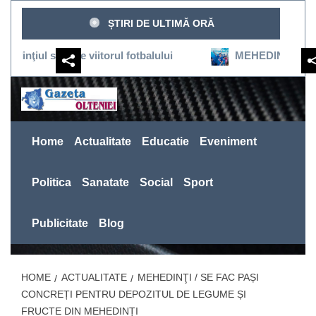
Sari
ȘTIRI DE ULTIMĂ ORĂ
la
conținut
susţine viitorul fotbalului
MEHEDINŢI:SEVERINUL R
Home
Actualitate
Educatie
Eveniment
Politica
Sanatate
Social
Sport
Publicitate
Blog
HOME
ACTUALITATE
MEHEDINŢI / SE FAC PAȘI
CONCREȚI PENTRU DEPOZITUL DE LEGUME ȘI
FRUCTE DIN MEHEDINȚI