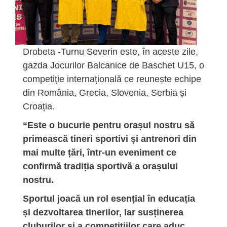
Drobeta -Turnu Severin este, în aceste zile,
gazda Jocurilor Balcanice de Baschet U15, o
competiție internațională ce reunește echipe
din România, Grecia, Slovenia, Serbia și
Croația.
“Este o bucurie pentru orașul nostru să
primească tineri sportivi și antrenori din
mai multe țări, într-un eveniment ce
confirmă tradiția sportivă a orașului
nostru.
Sportul joacă un rol esențial în educația
și dezvoltarea tinerilor, iar susținerea
cluburilor și a competițiilor care aduc