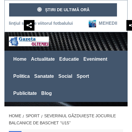
Sari
ȘTIRI DE ULTIMĂ ORĂ
la
conținut
susţine viitorul fotbalului
MEHEDINŢI:SEVERINUL RE
Home
Actualitate
Educatie
Eveniment
Politica
Sanatate
Social
Sport
Publicitate
Blog
HOME
SPORT
SEVERINUL GĂZDUIEȘTE JOCURILE
BALCANICE DE BASCHET “U15”