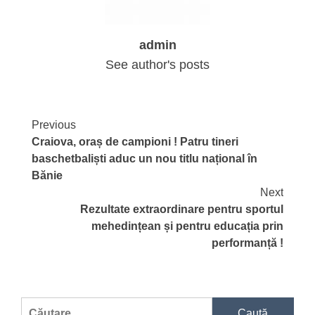
admin
See author's posts
Continue
Previous
Craiova, oraș de campioni ! Patru tineri
Reading
baschetbaliști aduc un nou titlu național în
Bănie
Next
Rezultate extraordinare pentru sportul
mehedințean și pentru educația prin
performanță !
Caută