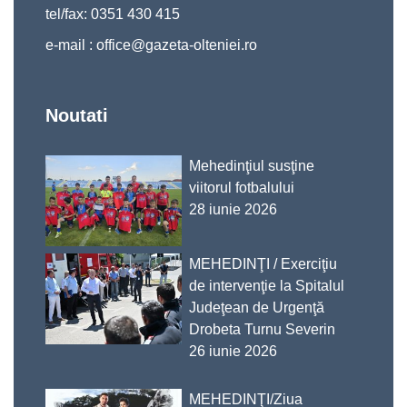
tel/fax: 0351 430 415
e-mail :
office@gazeta-olteniei.ro
Noutati
Mehedinţiul susţine
viitorul fotbalului
28 iunie 2026
MEHEDINŢI / Exerciţiu
de intervenţie la Spitalul
Judeţean de Urgenţă
Drobeta Turnu Severin
26 iunie 2026
MEHEDINŢI/Ziua