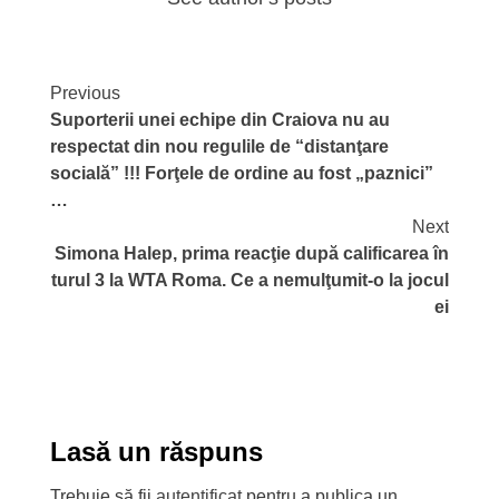
Continue
Previous
Suporterii unei echipe din Craiova nu au
Reading
respectat din nou regulile de “distanţare
socială” !!! Forţele de ordine au fost „paznici”
…
Next
Simona Halep, prima reacţie după calificarea în
turul 3 la WTA Roma. Ce a nemulţumit-o la jocul
ei
Lasă un răspuns
Trebuie să fii
autentificat
pentru a publica un