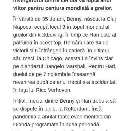
Învingătorul dintre cei doi va lupta anul
viitor pentru centura mondială a greilor.
În vârstă de 35 de ani, Benny, născut la Cluj
Napoca, ocupă locul 3 în topul mondial al
greilor din kickboxing, în timp ce Hari este al
patrulea în acest top. Românul are 34 de
victorii și 6 înfrângeri în carieră. În ultimul
său meci, la Chicago, acesta l-a învins clar
pe olandezul Dangelo Marshall. Pentru Hari,
duelul de pe 7 noiembrie înseamnă
revenirea după ce anul trecut s-a accidentat
în fața lui Rico Verhoven.
Inițial, meciul dintre Benny și Hari trebuia să
se dispute în iunie, la Rotterdam, însă
pandemia a anulat toate evenimentele din
Olanda programate în acea perioadă.