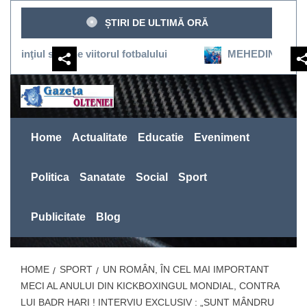
Sari
ȘTIRI DE ULTIMĂ ORĂ
la
conținut
susţine viitorul fotbalului
MEHEDINŢI:SEVERINUL RE
Home
Actualitate
Educatie
Eveniment
Politica
Sanatate
Social
Sport
Publicitate
Blog
HOME
SPORT
UN ROMÂN, ÎN CEL MAI IMPORTANT
MECI AL ANULUI DIN KICKBOXINGUL MONDIAL, CONTRA
LUI BADR HARI ! INTERVIU EXCLUSIV : „SUNT MÂNDRU