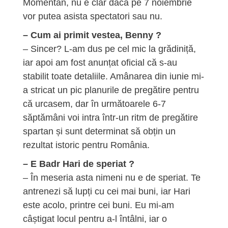
Momentan, nu e clar dacă pe 7 noiembrie
vor putea asista spectatori sau nu.
– Cum ai primit vestea, Benny ?
– Sincer? L-am dus pe cel mic la grădiniță,
iar apoi am fost anunțat oficial că s-au
stabilit toate detaliile. Amânarea din iunie mi-
a stricat un pic planurile de pregătire pentru
că urcasem, dar în următoarele 6-7
săptămâni voi intra într-un ritm de pregătire
spartan și sunt determinat să obțin un
rezultat istoric pentru România.
– E Badr Hari de speriat ?
– În meseria asta nimeni nu e de speriat. Te
antrenezi să lupți cu cei mai buni, iar Hari
este acolo, printre cei buni. Eu mi-am
câștigat locul pentru a-l întâlni, iar o