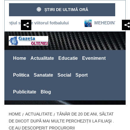
Sari
ȘTIRI DE ULTIMĂ ORĂ
la
conținut
usţine viitorul fotbalului
MEHEDINŢI:SEVERINUL REV
Home
Actualitate
Educatie
Eveniment
Politica
Sanatate
Social
Sport
Publicitate
Blog
HOME
ACTUALITATE
TÂNĂR DE 20 DE ANI, SĂLTAT
DE DIICOT DUPĂ MAI MULTE PERCHEZIȚII LA FILIAŞI .
CE AU DESCOPERIT PROCURORII