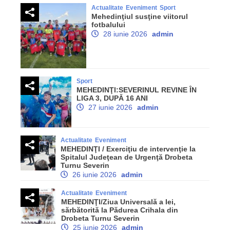
Actualitate
Eveniment
Sport
Mehedinţiul susţine viitorul
fotbalului
28 iunie 2026
admin
Sport
MEHEDINŢI:SEVERINUL REVINE ÎN
LIGA 3, DUPĂ 16 ANI
27 iunie 2026
admin
Actualitate
Eveniment
MEHEDINŢI / Exerciţiu de intervenţie la
Spitalul Judeţean de Urgenţă Drobeta
Turnu Severin
26 iunie 2026
admin
Actualitate
Eveniment
MEHEDINŢI/Ziua Universală a Iei,
sărbătorită la Pădurea Crihala din
Drobeta Turnu Severin
25 iunie 2026
admin