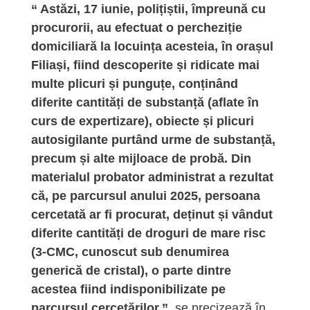
“ Astăzi, 17 iunie, polițiștii, împreună cu
procurorii, au efectuat o percheziție
domiciliară la locuința acesteia, în orașul
Filiași, fiind descoperite și ridicate mai
multe plicuri și punguțe, conținând
diferite cantități de substanță (aflate în
curs de expertizare), obiecte și plicuri
autosigilante purtând urme de substanță,
precum și alte mijloace de probă. Din
materialul probator administrat a rezultat
că, pe parcursul anului 2025, persoana
cercetată ar fi procurat, deținut și vândut
diferite cantități de droguri de mare risc
(3-CMC, cunoscut sub denumirea
generică de cristal), o parte dintre
acestea fiind indisponibilizate pe
parcursul cercetărilor.”
, se precizează în