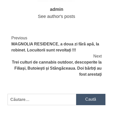
admin
See author's posts
Continue
Previous
MAGNOLIA RESIDENCE, a doua zi fără apă, la
Reading
robinet. Locuitorii sunt revoltați !!!
Next
Trei culturi de cannabis outdoor, descoperite la
Filiaşi, Butoieşti şi Stângăceaua. Doi bărbţi au
fost arestaţi
Caută
după: