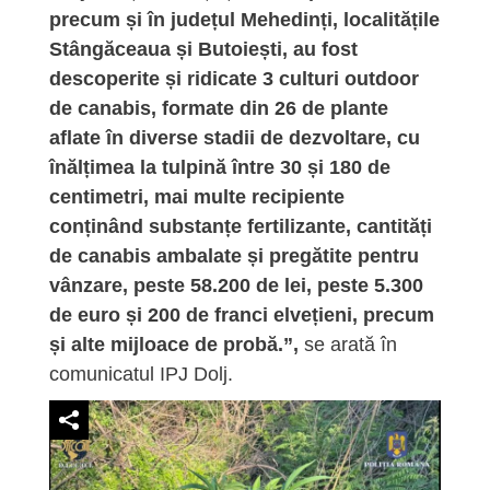
precum și în județul Mehedinți, localitățile
Stângăceaua și Butoiești, au fost
descoperite și ridicate 3 culturi outdoor
de canabis, formate din 26 de plante
aflate în diverse stadii de dezvoltare, cu
înălțimea la tulpină între 30 și 180 de
centimetri, mai multe recipiente
conținând substanțe fertilizante, cantități
de canabis ambalate și pregătite pentru
vânzare, peste 58.200 de lei, peste 5.300
de euro și 200 de franci elvețieni, precum
și alte mijloace de probă.”,
se arată în
comunicatul IPJ Dolj.