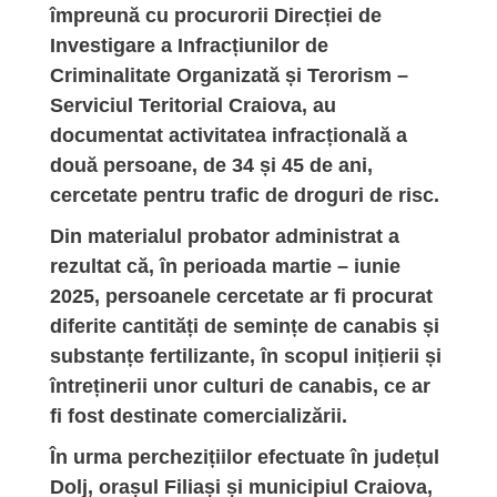
împreună cu procurorii Direcției de
Investigare a Infracțiunilor de
Criminalitate Organizată și Terorism –
Serviciul Teritorial Craiova, au
documentat activitatea infracțională a
două persoane, de 34 și 45 de ani,
cercetate pentru trafic de droguri de risc.
Din materialul probator administrat a
rezultat că, în perioada martie – iunie
2025, persoanele cercetate ar fi procurat
diferite cantități de semințe de canabis și
substanțe fertilizante, în scopul inițierii și
întreținerii unor culturi de canabis, ce ar
fi fost destinate comercializării.
În urma perchezițiilor efectuate în județul
Dolj, orașul Filiași și municipiul Craiova,