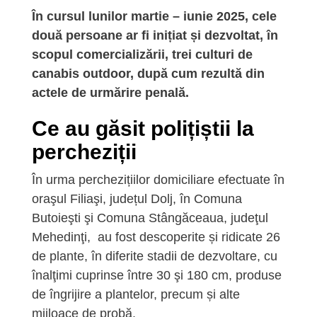
În cursul lunilor martie – iunie 2025, cele
două persoane ar fi inițiat și dezvoltat, în
scopul comercializării, trei culturi de
canabis outdoor, după cum rezultă din
actele de urmărire penală.
Ce au găsit polițiștii la
percheziții
În urma perchezițiilor domiciliare efectuate în
oraşul Filiaşi, județul Dolj, în Comuna
Butoieşti şi Comuna Stângăceaua, judeţul
Mehedinţi, au fost descoperite și ridicate 26
de plante, în diferite stadii de dezvoltare, cu
înalţimi cuprinse între 30 şi 180 cm, produse
de îngrijire a plantelor, precum și alte
mijloace de probă.