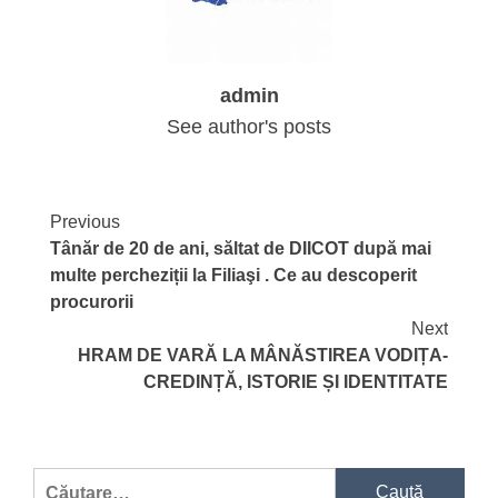
admin
See author's posts
Continue
Previous
Tânăr de 20 de ani, săltat de DIICOT după mai
Reading
multe percheziții la Filiaşi . Ce au descoperit
procurorii
Next
HRAM DE VARĂ LA MÂNĂSTIREA VODIȚA-
CREDINȚĂ, ISTORIE ȘI IDENTITATE
Caută