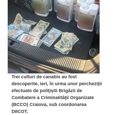
Trei culturi de canabis au fost
descoperite, ieri, în urma unor percheziţii
efectuate de poliţiştii Brigăzii de
Combatere a Criminalităţii Organizate
(BCCO) Craiova, sub coordonarea
DIICOT.