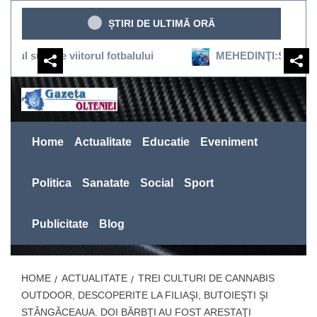
Sari
ȘTIRI DE ULTIMĂ ORĂ
la
conținut
ne viitorul fotbalului
MEHEDINŢI:SEVERINUL REVINE
Home
Actualitate
Educatie
Eveniment
Politica
Sanatate
Social
Sport
Publicitate
Blog
HOME
ACTUALITATE
TREI CULTURI DE CANNABIS
OUTDOOR, DESCOPERITE LA FILIAŞI, BUTOIEŞTI ŞI
STÂNGĂCEAUA. DOI BĂRBŢI AU FOST ARESTAŢI