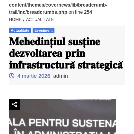
content/themes/covernews/lib/breadcrumb-
trail/inc/breadcrumbs.php
on line
254
HOME
ACTUALITATE
Actualitate
Eveniment
𝐌𝐞𝐡𝐞𝐝𝐢𝐧𝐭̦𝐢𝐮𝐥 𝐬𝐮𝐬𝐭̦𝐢𝐧𝐞
𝐝𝐞𝐳𝐯𝐨𝐥𝐭𝐚𝐫𝐞𝐚 𝐩𝐫𝐢𝐧
𝐢𝐧𝐟𝐫𝐚𝐬𝐭𝐫𝐮𝐜𝐭𝐮𝐫𝐚̆ 𝐬𝐭𝐫𝐚𝐭𝐞𝐠𝐢𝐜𝐚̆
4 martie 2026
admin