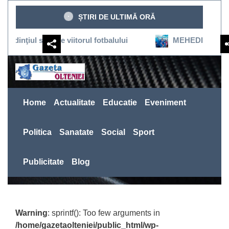
Sari
ȘTIRI DE ULTIMĂ ORĂ
la
conținut
 susţine viitorul fotbalului
MEHEDINŢI:SEVERINUL R
Home
Actualitate
Educatie
Eveniment
Politica
Sanatate
Social
Sport
Publicitate
Blog
Warning
: sprintf(): Too few arguments in
/home/gazetaolteniei/public_html/wp-