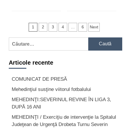
Navigare
1
2
3
4
…
6
Next
în
Caută
articole
după:
Articole recente
COMUNICAT DE PRESĂ
Mehedinţiul susţine viitorul fotbalului
MEHEDINŢI:SEVERINUL REVINE ÎN LIGA 3,
DUPĂ 16 ANI
MEHEDINŢI / Exerciţiu de intervenţie la Spitalul
Judeţean de Urgenţă Drobeta Turnu Severin