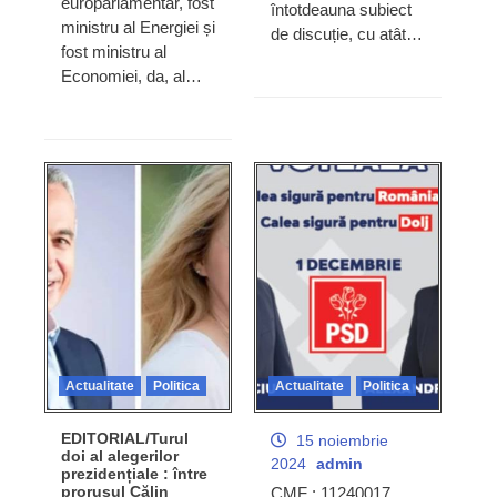
europarlamentar, fost
întotdeauna subiect
ministru al Energiei și
de discuție, cu atât…
fost ministru al
Economiei, da, al…
Actualitate
Politica
Actualitate
Politica
EDITORIAL/Turul
15 noiembrie
doi al alegerilor
2024
admin
prezidențiale : între
prorusul Călin
CMF : 11240017