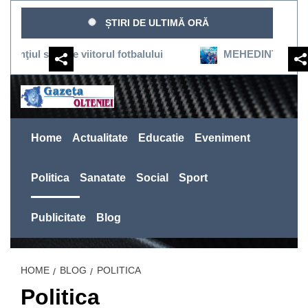
Sari
ȘTIRI DE ULTIMĂ ORĂ
la
conținut
usţine viitorul fotbalului
MEHEDINŢI:SEVERINUL RE
Home
Actualitate
Educatie
Eveniment
Politica
Sanatate
Social
Sport
Publicitate
Blog
HOME
BLOG
POLITICA
Politica