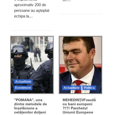
aproximativ 200 de
persoane au aşteptat
echipa la…
Actualitate
Eveniment
Actualitate
Politica
”POMANA”, una
MEHEDINŢI/Fraudă
dintre metodele de
cu bani europeni
înșelăciune a
?!?! Parchetul
cetățenilor doljeni
Uniunii Europene