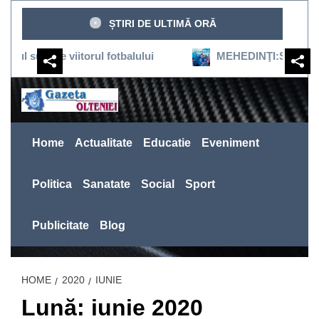
Sari
ȘTIRI DE ULTIMĂ ORĂ
la
conținut
ne viitorul fotbalului
MEHEDINŢI:SEVERINUL REVIN
Home
Actualitate
Educatie
Eveniment
Politica
Sanatate
Social
Sport
Publicitate
Blog
HOME
2020
IUNIE
Lună: iunie 2020