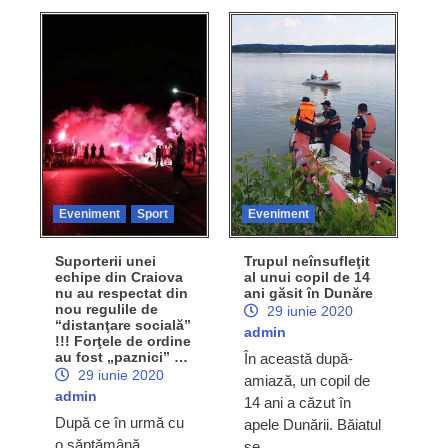
Eveniment
Sport
Eveniment
Suporterii unei
Trupul neînsufleţit
echipe din Craiova
al unui copil de 14
nu au respectat din
ani găsit în Dunăre
nou regulile de
29 iunie 2020
“distanţare socială”
admin
!!! Forţele de ordine
au fost „paznici” …
În această după-
29 iunie 2020
amiază, un copil de
admin
14 ani a căzut în
După ce în urmă cu
apele Dunării. Băiatul
o săptămână,
se…