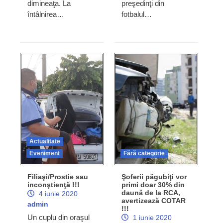
dimineaţa. La
preşedinţi din
întâlnirea…
fotbalul…
Actualitate
Eveniment
Fără categorie
Filiaşi/Prostie sau
Şoferii păgubiţi vor
inconştienţă !!!
primi doar 30% din
daună de la RCA,
4 iunie 2020
avertizează COTAR
admin
!!!
Un cuplu din oraşul
1 iunie 2020