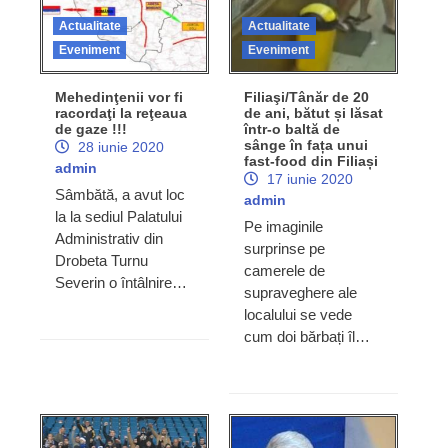
Actualitate
Actualitate
Eveniment
Eveniment
Mehedinţenii vor fi
Filiaşi/Tânăr de 20
racordaţi la reţeaua
de ani, bătut și lăsat
de gaze !!!
într-o baltă de
sânge în fața unui
28 iunie 2020
fast-food din Filiași
admin
17 iunie 2020
Sâmbătă, a avut loc
admin
la la sediul Palatului
Pe imaginile
Administrativ din
surprinse pe
Drobeta Turnu
camerele de
Severin o întâlnire…
supraveghere ale
localului se vede
cum doi bărbați îl…