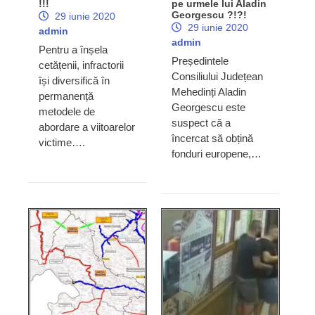
!!!
pe urmele lui Aladin
Georgescu ?!?!
29 iunie 2020
29 iunie 2020
admin
admin
Pentru a înșela
Președintele
cetățenii, infractorii
Consiliului Județean
își diversifică în
Mehedinți Aladin
permanență
Georgescu este
metodele de
suspect că a
abordare a viitoarelor
încercat să obțină
victime….
fonduri europene,…