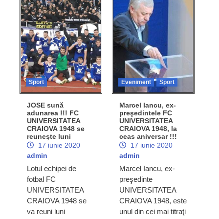
Sport
Eveniment
Sport
JOSE sună
Marcel Iancu, ex-
adunarea !!! FC
preşedintele FC
UNIVERSITATEA
UNIVERSITATEA
CRAIOVA 1948 se
CRAIOVA 1948, la
reuneşte luni
ceas aniversar !!!
17 iunie 2020
17 iunie 2020
admin
admin
Lotul echipei de
Marcel Iancu, ex-
fotbal FC
preşedinte
UNIVERSITATEA
UNIVERSITATEA
CRAIOVA 1948 se
CRAIOVA 1948, este
va reuni luni
unul din cei mai titraţi