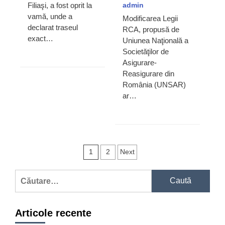
Filiaşi, a fost oprit la
admin
vamă, unde a
Modificarea Legii
declarat traseul
RCA, propusă de
exact…
Uniunea Naţională a
Societăţilor de
Asigurare-
Reasigurare din
România (UNSAR)
ar…
Navigare
1
2
Next
în
Caută
articole
după:
Articole recente