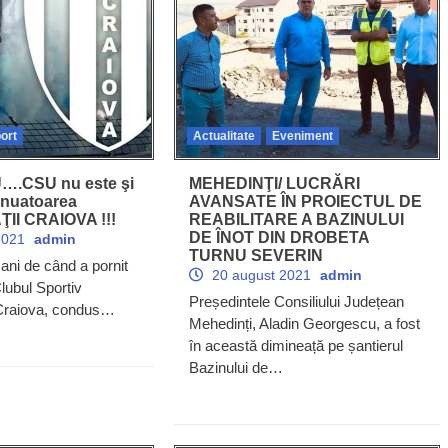
ort
Actualitate
Eveniment
….CSU nu este şi
MEHEDINŢI/ LUCRĂRI
tinuatoarea
AVANSATE ÎN PROIECTUL DE
II CRAIOVA !!!
REABILITARE A BAZINULUI
DE ÎNOT DIN DROBETA
2021
admin
TURNU SEVERIN
 ani de când a pornit
20 august 2021
admin
Clubul Sportiv
Președintele Consiliului Județean
 Craiova, condus…
Mehedinți, Aladin Georgescu, a fost
în această dimineață pe șantierul
Bazinului de…