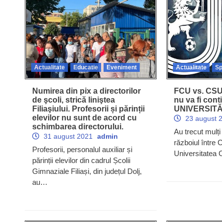
Actualitate
Educatie
Eveniment
Actualitate
Sp
Numirea din pix a directorilor
FCU vs. CSU
de şcoli, strică liniştea
nu va fi con
Filiaşiului. Profesorii și părinții
UNIVERSITĂŢ
elevilor nu sunt de acord cu
23 august 
schimbarea directorului.
Au trecut mulți
31 august 2021
admin
războiul între 
Profesorii, personalul auxiliar și
Universitatea
părinții elevilor din cadrul Școlii
Gimnaziale Filiași, din județul Dolj,
au…