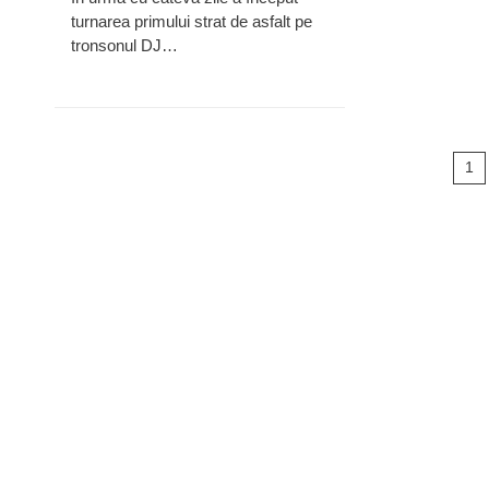
turnarea primului strat de asfalt pe
tronsonul DJ…
Na
1
în
ar