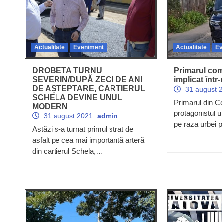
Actualitate
Eveniment
Actualitate
Ev
DROBETA TURNU
Primarul co
SEVERIN/DUPĂ ZECI DE ANI
implicat într
DE AȘTEPTARE, CARTIERUL
31 august 
SCHELA DEVINE UNUL
Primarul din C
MODERN
protagonistul u
31 august 2021
admin
pe raza urbei 
Astăzi s-a turnat primul strat de
asfalt pe cea mai importantă arteră
din cartierul Schela,…