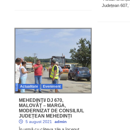
Județean 607, 
Actualitate
Eveniment
MEHEDINŢI/ DJ 670,
MALOVĂȚ – MARGA,
MODERNIZAT DE CONSILIUL
JUDEȚEAN MEHEDINȚI
5 august 2021
admin
În urmă cu câteva zile a început