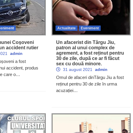
eniment
Actualitate
Eveniment
munei Coşoveni
Un afacerist din Târgu Jiu,
-un accident rutier
patron al unui complex de
agrement, a fost reținut pentru
2021
admin
30 de zile, după ce ar fi făcut
oșoveni a fost
sex cu două minore.
nui accident, produs
31 august 2021
admin
pe care o…
Omul de afaceri dinTârgu Jiu a fost
reținut pentru 30 de zile în urma
acuzației…