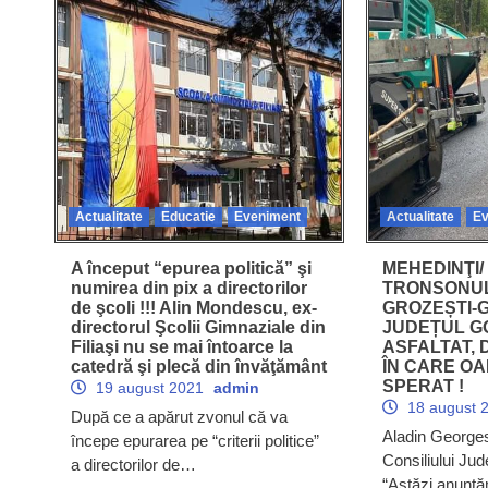
Actualitate
Educatie
Eveniment
Actualitate
Ev
A început “epurea politică” şi
MEHEDINŢI/ 
numirea din pix a directorilor
TRONSONUL
de şcoli !!! Alin Mondescu, ex-
GROZEȘTI-
directorul Şcolii Gimnaziale din
JUDEȚUL G
Filiaşi nu se mai întoarce la
ASFALTAT, 
catedră şi plecă din învăţământ
ÎN CARE OA
SPERAT !
19 august 2021
admin
18 august 
După ce a apărut zvonul că va
Aladin Georges
începe epurarea pe “criterii politice”
Consiliului Jud
a directorilor de…
“Astăzi anunț