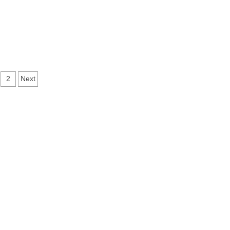
vigare
2
Next
ticole