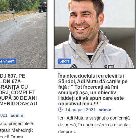
eniment
Sport
DJ 607, PE
Înaintea duelului cu elevii lui
 DN 67A-
Săndoi, Adi Mutu dă cărţile pe
GRANIȚA CU
faţă : ” Tot încercaţi să îmi
ORJ, COMPLET
smulgeţi aşa, un obiectiv.
DUPĂ 30 DE ANI
Haideţi că vă spun care este
MENII DOAR AU
obiectivul meu !!!”
14 august 2021
admin
2021
admin
Ieri, Adi Mutu a susţinut o conferinţă
cu, președintele
de presă, în cadrul căreia a discutat
ețean Mehedinți :
despre…
ăm că Drumul