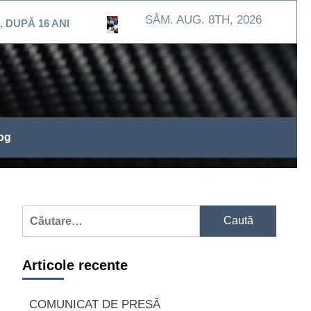
SÂM. AUG. 8TH, 2026
 ANI
MEHEDINŢI / Exerciţiu de intervenţie la Spitalu
og
Caută
după:
Articole recente
COMUNICAT DE PRESĂ