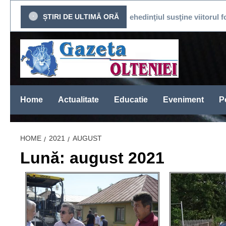
Sari
 DE PRESĂ
ȘTIRI DE ULTIMĂ ORĂ
Mehedinţiul susţine viitorul fotbalului
la
conținut
Home
Actualitate
Educatie
Eveniment
Po
HOME
2021
AUGUST
Lună: august 2021