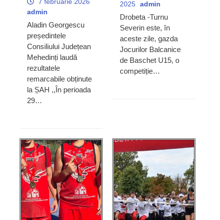
7 februarie 2026
2025
admin
admin
Drobeta -Turnu
Aladin Georgescu
Severin este, în
președintele
aceste zile, gazda
Consiliului Județean
Jocurilor Balcanice
Mehedinți laudă
de Baschet U15, o
rezultatele
competiție…
remarcabile obținute
la ȘAH ,,În perioada
29…