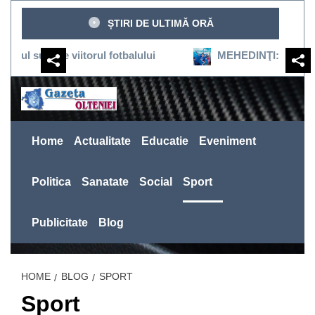
Sari
ȘTIRI DE ULTIMĂ ORĂ
la
conținut
ine viitorul fotbalului
MEHEDINŢI:SEVERINUL REVIN
Home
Actualitate
Educatie
Eveniment
Politica
Sanatate
Social
Sport
Publicitate
Blog
HOME
BLOG
SPORT
Sport