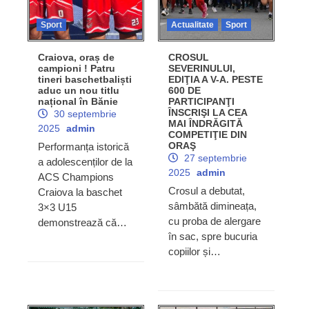
Sport
Actualitate
Sport
Craiova, oraș de
CROSUL
campioni ! Patru
SEVERINULUI,
tineri baschetbaliști
EDIŢIA A V-A. PESTE
aduc un nou titlu
600 DE
național în Bănie
PARTICIPANŢI
ÎNSCRIŞI LA CEA
30 septembrie
MAI ÎNDRĂGITĂ
2025
admin
COMPETIŢIE DIN
ORAŞ
Performanța istorică
27 septembrie
a adolescenților de la
2025
admin
ACS Champions
Crosul a debutat,
Craiova la baschet
sâmbătă dimineața,
3×3 U15
cu proba de alergare
demonstrează că…
în sac, spre bucuria
copiilor și…