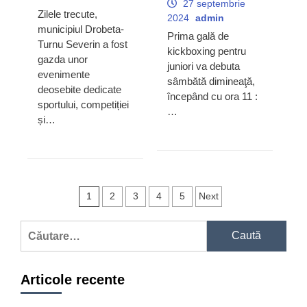
27 septembrie
Zilele trecute,
2024
admin
municipiul Drobeta-
Prima gală de
Turnu Severin a fost
kickboxing pentru
gazda unor
juniori va debuta
evenimente
sâmbătă dimineaţă,
deosebite dedicate
începând cu ora 11 :
sportului, competiției
…
și…
Navigare
1
2
3
4
5
Next
în
Caută
articole
după:
Articole recente