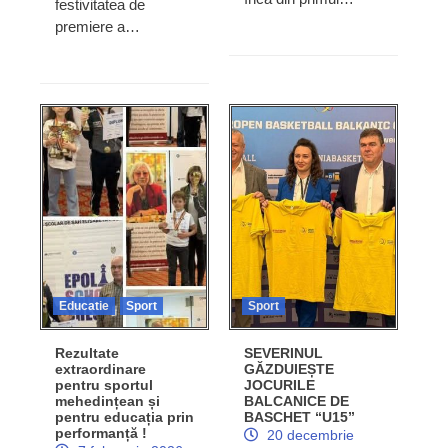
festivitatea de
premiere a…
Educatie
Sport
Sport
Rezultate
SEVERINUL
extraordinare
GĂZDUIEȘTE
pentru sportul
JOCURILE
mehedințean și
BALCANICE DE
pentru educația prin
BASCHET “U15”
performanță !
20 decembrie