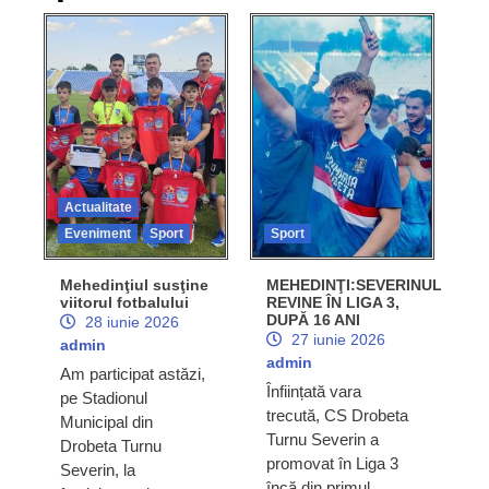
Actualitate
Eveniment
Sport
Sport
Mehedinţiul susţine
MEHEDINŢI:SEVERINUL
viitorul fotbalului
REVINE ÎN LIGA 3,
DUPĂ 16 ANI
28 iunie 2026
27 iunie 2026
admin
admin
Am participat astăzi,
Înființată vara
pe Stadionul
trecută, CS Drobeta
Municipal din
Turnu Severin a
Drobeta Turnu
promovat în Liga 3
Severin, la
încă din primul…