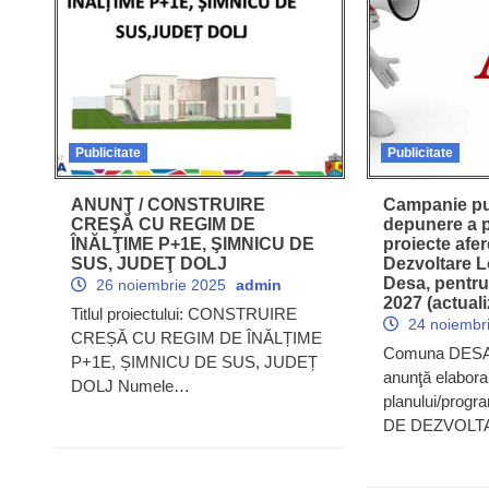
Publicitate
Publicitate
ANUNŢ / CONSTRUIRE
Campanie pu
CREŞĂ CU REGIM DE
depunere a p
ÎNĂLŢIME P+1E, ŞIMNICU DE
proiecte afer
SUS, JUDEŢ DOLJ
Dezvoltare 
Desa, pentru
26 noiembrie 2025
admin
2027 (actuali
Titlul proiectului: CONSTRUIRE
24 noiembr
CREȘĂ CU REGIM DE ÎNĂLȚIME
Comuna DESA, 
P+1E, ȘIMNICU DE SUS, JUDEȚ
anunţă elabora
DOLJ Numele…
planului/prog
DE DEZVOLT