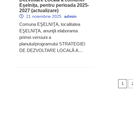
Eșelnița, pentru perioada 2025-
2027 (actualizare)
21 noiembrie 2025
admin
Comuna EŞELNIŢA, localitatea
EŞELNIŢA, anunţă elaborarea
primei versiuni a
planului/programului STRATEGIEI
DE DEZVOLTARE LOCALĂ A…
Nav
1
în
art