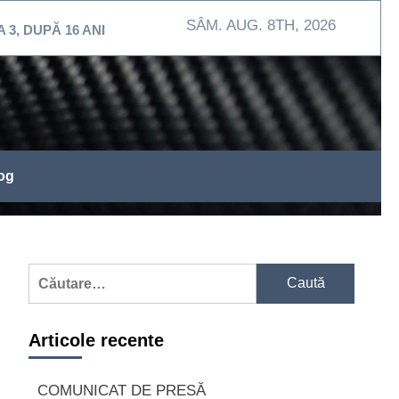
SÂM. AUG. 8TH, 2026
Ă 16 ANI
MEHEDINŢI / Exerciţiu de intervenţie la Sp
og
Caută
după:
Articole recente
COMUNICAT DE PRESĂ