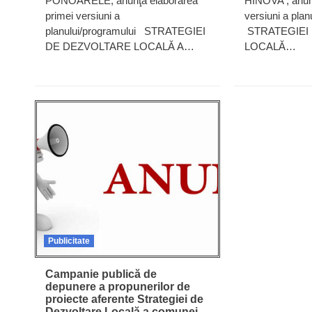
PONOARELE, anunţă elaborarea
HINOVA , anun
primei versiuni a
versiuni a pla
planului/programului STRATEGIEI
STRATEGIEI
DE DEZVOLTARE LOCALĂ A…
LOCALĂ…
Publicitate
Campanie publică de
depunere a propunerilor de
proiecte aferente Strategiei de
Dezvoltare Locală a comunei