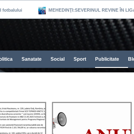
lui
MEHEDINŢI:SEVERINUL REVINE ÎN LIGA 3, DUP
litica
Sanatate
Social
Sport
Publicitate
Bl