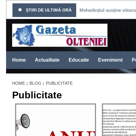
Sari
CAT DE PRESĂ
ȘTIRI DE ULTIMĂ ORĂ
Mehedinţiul susţine viitorul fotbalu
la
conținut
Home
Actualitate
Educatie
Eveniment
Po
HOME
BLOG
PUBLICITATE
Publicitate