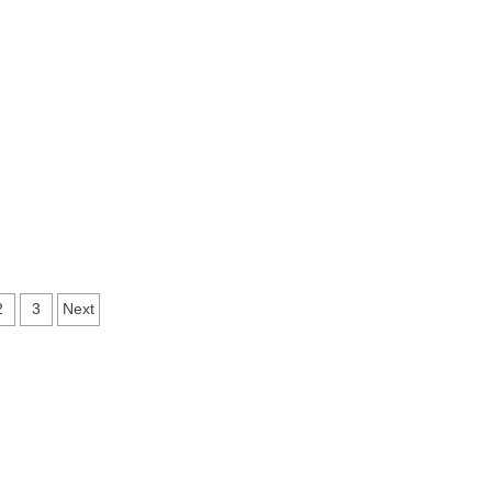
igare
2
3
Next
icole