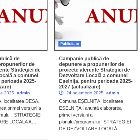
Publicitate
blică de
Campanie publică de
ropunerilor de
depunere a propunerilor de
ente Strategiei de
proiecte aferente Strategiei de
Locală a comunei
Dezvoltare Locală a comunei
 perioada 2025-
Eșelnița, pentru perioada 2025-
zare)
2027 (actualizare)
ie 2025
admin
24 noiembrie 2025
admin
localitatea DESA,
Comuna EŞELNIŢA, localitatea
rea primei versiuni a
EŞELNIŢA , anunţă elaborarea
ramului STRATEGIEI
primei versiuni a
ARE LOCALA A…
planului/programului STRATEGIEI
DE DEZVOLTARE LOCALĂ…