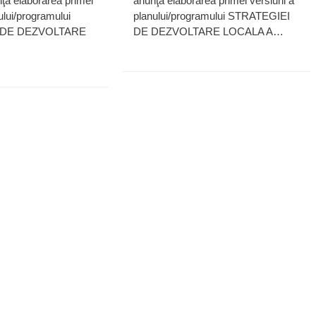
ţă elaborarea primei
anunţă elaborarea primei versiuni a
nului/programului
planului/programului STRATEGIEI
 DE DEZVOLTARE
DE DEZVOLTARE LOCALA A…