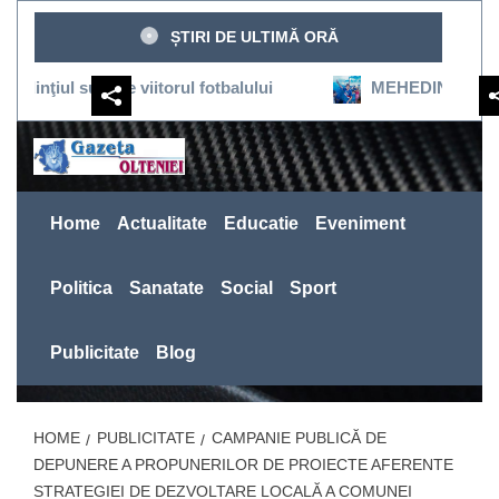
Sari
ȘTIRI DE ULTIMĂ ORĂ
la
conținut
 susţine viitorul fotbalului
MEHEDINŢI:SEVERINUL R
Home
Actualitate
Educatie
Eveniment
Politica
Sanatate
Social
Sport
Publicitate
Blog
HOME
PUBLICITATE
CAMPANIE PUBLICĂ DE
DEPUNERE A PROPUNERILOR DE PROIECTE AFERENTE
STRATEGIEI DE DEZVOLTARE LOCALĂ A COMUNEI