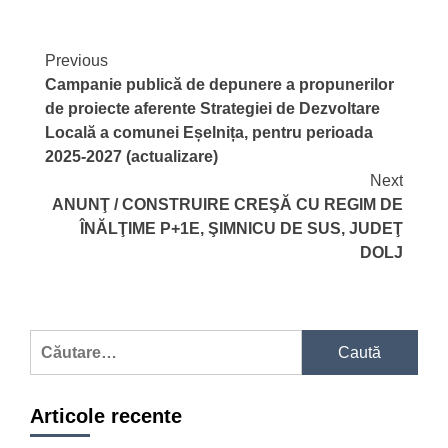
Continue
Previous
Campanie publică de depunere a propunerilor
Reading
de proiecte aferente Strategiei de Dezvoltare
Locală a comunei Eșelnița, pentru perioada
2025-2027 (actualizare)
Next
ANUNŢ / CONSTRUIRE CREŞĂ CU REGIM DE
ÎNĂLŢIME P+1E, ŞIMNICU DE SUS, JUDEŢ
DOLJ
Caută
după:
Articole recente