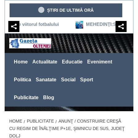
Sari
ȘTIRI DE ULTIMĂ ORĂ
la
conținut
iitorul fotbalului
MEHEDINŢI:SEVERINUL REVINE ÎN
Home
Actualitate
Educatie
Eveniment
Politica
Sanatate
Social
Sport
Publicitate
Blog
HOME
PUBLICITATE
ANUNŢ / CONSTRUIRE CREŞĂ
CU REGIM DE ÎNĂLŢIME P+1E, ŞIMNICU DE SUS, JUDEŢ
DOLJ