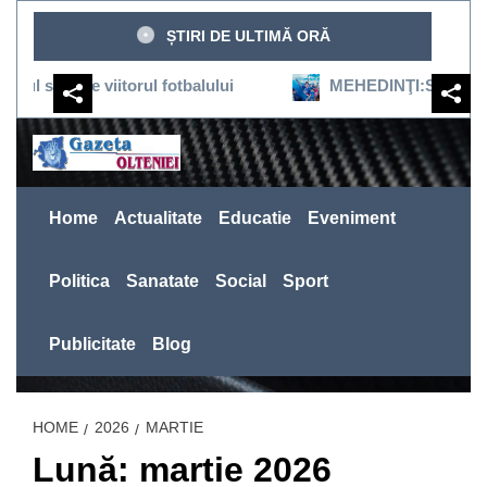
Sari
ȘTIRI DE ULTIMĂ ORĂ
la
conținut
ne viitorul fotbalului
MEHEDINŢI:SEVERINUL REVINE
Home
Actualitate
Educatie
Eveniment
Politica
Sanatate
Social
Sport
Publicitate
Blog
HOME
2026
MARTIE
Lună: martie 2026