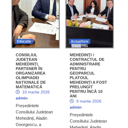
Educatie
Actualitate
CONSILIUL
MEHEDINŢI /
JUDEȚEAN
CONTRACTUL DE
MEHEDINȚI,
ADMINISTRARE
PARTENER ÎN
PENTRU
ORGANIZAREA
GEOPARCUL
OLIMPIADEI
PLATOUL
NAȚIONALE DE
MEHEDINȚI A FOST
MATEMATICĂ
PRELUNGIT
PENTRU ÎNCĂ 10
10 martie 2026
ANI
admin
9 martie 2026
Președintele
admin
Consiliului Județean
Președintele
Mehedinți, Aladin
Consiliului Județean
Georgescu, a
Mehedinți, Aladin