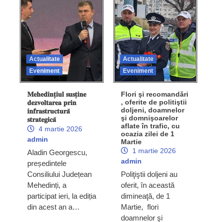
Actualitate
Actualitate
Eveniment
Eveniment
𝐌𝐞𝐡𝐞𝐝𝐢𝐧𝐭̦𝐢𝐮𝐥 𝐬𝐮𝐬𝐭̦𝐢𝐧𝐞
Flori şi recomandări
, oferite de politiştii
𝐝𝐞𝐳𝐯𝐨𝐥𝐭𝐚𝐫𝐞𝐚 𝐩𝐫𝐢𝐧
doljeni, doamnelor
𝐢𝐧𝐟𝐫𝐚𝐬𝐭𝐫𝐮𝐜𝐭𝐮𝐫𝐚̆
şi domnişoarelor
𝐬𝐭𝐫𝐚𝐭𝐞𝐠𝐢𝐜𝐚̆
aflate în trafic, cu
4 martie 2026
ocazia zilei de 1
admin
Martie
1 martie 2026
Aladin Georgescu,
admin
președintele
Consiliului Județean
Poliţiştii doljeni au
Mehedinți, a
oferit, în această
participat ieri, la ediția
dimineaţă, de 1
din acest an a…
Martie, flori
doamnelor şi