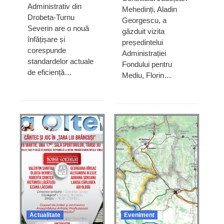
Administrativ din
Mehedinți, Aladin
Drobeta-Turnu
Georgescu, a
Severin are o nouă
găzduit vizita
înfățișare și
președintelui
corespunde
Administrației
standardelor actuale
Fondului pentru
de eficiență…
Mediu, Florin…
Actualitate
Eveniment