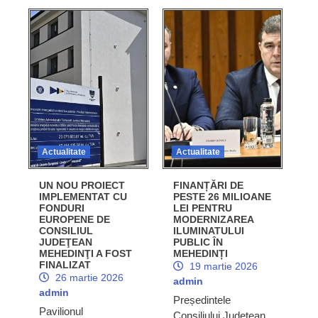
Actualitate
Actualitate
UN NOU PROIECT
FINANȚĂRI DE
IMPLEMENTAT CU
PESTE 26 MILIOANE
FONDURI
LEI PENTRU
EUROPENE DE
MODERNIZAREA
CONSILIUL
ILUMINATULUI
JUDEŢEAN
PUBLIC ÎN
MEHEDINŢI A FOST
MEHEDINȚI
FINALIZAT
19 martie 2026
26 martie 2026
admin
admin
Președintele
Pavilionul
Consiliului Județean