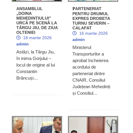
ANSAMBLUL
𝐏ARTENERIAT
„DOINA
PENTRU DRUMUL
MEHEDINȚIULUI”
EXPRES DROBETA
URCĂ PE SCENĂ LA
TURNU SEVERIN –
TÂRGU JIU, DE ZIUA
CALAFAT
OLTENIEI
16 martie 2026
18 martie 2026
admin
admin
Ministerul
Astăzi, la Târgu Jiu,
Transporturilor a
în inima Gorjului –
aprobat încheierea
locul de origine al lui
acordului de
Constantin
parteneriat dintre
Brâncuși…
CNAIR, Consiliul
Județean Mehedinți
și Consiliul…