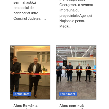
semnat astăzi
Georgescu a semnat
protocolul de
împreună cu
parteneriat între
președintele Agenției
Consiliul Județean…
Naționale pentru
Mediu…
Actualitate
Eveniment
Altex România
Altex continuă