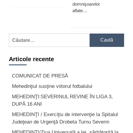
domnişoarelor
aflate…
Caută
după:
Articole recente
COMUNICAT DE PRESĂ
Mehedinţiul susţine viitorul fotbalului
MEHEDINŢI:SEVERINUL REVINE ÎN LIGA 3,
DUPĂ 16 ANI
MEHEDINŢI / Exerciţiu de intervenţie la Spitalul
Judeţean de Urgenţă Drobeta Turnu Severin
MEHEDINŢI/Ziua Universală a Iei, sărbătorită la