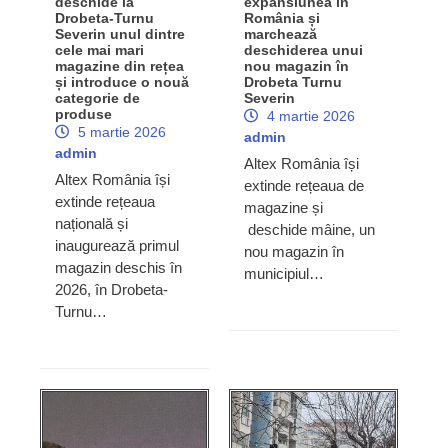
deschide la
expansiunea în
Drobeta-Turnu
România și
Severin unul dintre
marchează
cele mai mari
deschiderea unui
magazine din rețea
nou magazin în
și introduce o nouă
Drobeta Turnu
categorie de
Severin
produse
4 martie 2026
5 martie 2026
admin
admin
Altex România își
Altex România își
extinde rețeaua de
extinde rețeaua
magazine și
națională și
deschide mâine, un
inaugurează primul
nou magazin în
magazin deschis în
municipiul…
2026, în Drobeta-
Turnu…