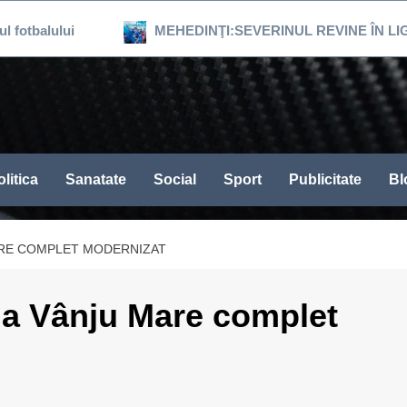
lului
MEHEDINŢI:SEVERINUL REVINE ÎN LIGA 3, DU
litica
Sanatate
Social
Sport
Publicitate
Bl
MARE COMPLET MODERNIZAT
la Vânju Mare complet