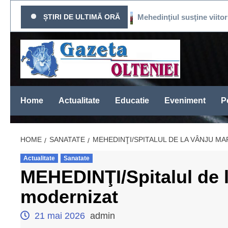
Sari
ICAT DE PRESĂ
ȘTIRI DE ULTIMĂ ORĂ
Mehedinţiul susţine viitorul fotba
la
conținut
Home
Actualitate
Educatie
Eveniment
Po
HOME
SANATATE
MEHEDINŢI/SPITALUL DE LA VÂNJU 
Actualitate
Sanatate
MEHEDINŢI/Spitalul de 
modernizat
21 mai 2026
admin