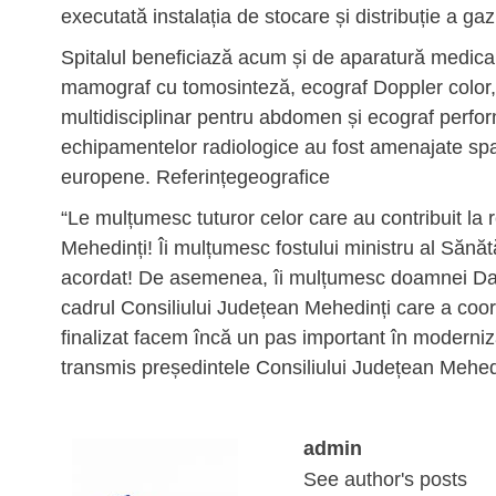
executată instalația de stocare și distribuție a gazu
Spitalul beneficiază acum și de aparatură medical
mamograf cu tomosinteză, ecograf Doppler color, 
multidisciplinar pentru abdomen și ecograf perfor
echipamentelor radiologice au fost amenajate spa
europene. Referințegeografice
“Le mulțumesc tuturor celor care au contribuit la 
Mehedinți! Îi mulțumesc fostului ministru al Sănăt
acordat! De asemenea, îi mulțumesc doamnei Daniel
cadrul Consiliului Județean Mehedinți care a coo
finalizat facem încă un pas important în moderniza
transmis președintele Consiliului Județean Mehed
admin
See author's posts