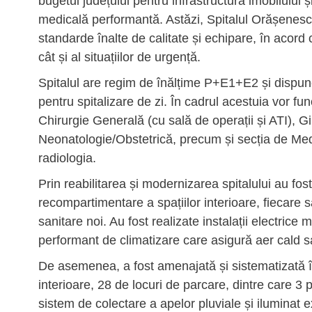
bugetul județului pentru infrastructura imobilului
medicală performantă. Astăzi, Spitalul Orășenes
standarde înalte de calitate și echipare, în acord
cât și al situațiilor de urgență.
Spitalul are regim de înălțime P+E1+E2 și dispune 
pentru spitalizare de zi. În cadrul acestuia vor f
Chirurgie Generală (cu sală de operații și ATI), G
Neonatologie/Obstetrică, precum și secția de Medi
radiologia.
Prin reabilitarea și modernizarea spitalului au fos
recompartimentare a spațiilor interioare, fiecare s
sanitare noi. Au fost realizate instalații electrice
performant de climatizare care asigură aer cald s
De asemenea, a fost amenajată și sistematizată înt
interioare, 28 de locuri de parcare, dintre care 3 p
sistem de colectare a apelor pluviale și iluminat ex