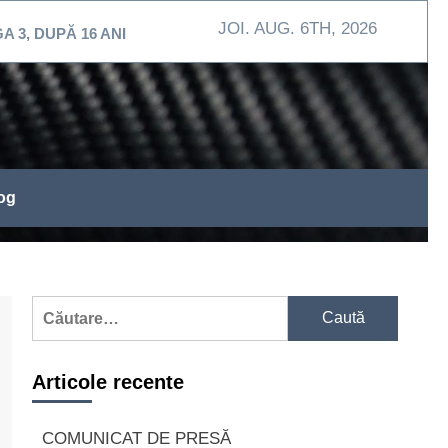
JOI. AUG. 6TH, 2026
PĂ 16 ANI
MEHEDINŢI / Exerciţiu de intervenţie la 
og
Caută
după:
Articole recente
COMUNICAT DE PRESĂ