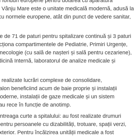
 și fonduri europene pentru dotarea cu aparatură
c Vânju Mare este o unitate medicală modernă, adusă la
 cu normele europene, atât din punct de vedere sanitar,
de 71 de paturi pentru spitalizare continuă și 3 paturi
uncționa compartimentele de Pediatrie, Primiri Urgențe,
inecologie (cu sală de nașteri și sală pentru cezariene),
cină Internă, laboratorul de analize medicale și
t realizate lucrări complexe de consolidare,
alon beneficiind acum de baie proprie și instalații
 moderne, instalații de gaze medicale și un sistem
au rece în funcție de anotimp.
reaga curte a spitalului: au fost realizate drumuri
entru persoanele cu dizabilități, trotuare, spații verzi,
terior. Pentru încălzirea unității medicale a fost