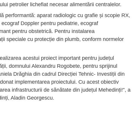
lui petrolier lichefiat necesar alimentării centralelor.
ă performantă: aparat radiologic cu grafie și scopie RX,
ecograf Doppler pentru pediatrie, ecograf
mant pentru obstetrică. Pentru instalarea
ții speciale cu protecție din plumb, conform normelor
realizarea acestui proiect important pentru județul
ății, domnului Alexandru Rogobete, pentru sprijinul
a Drăghia din cadrul Direcției Tehnic- Investiții din
rdonat implementarea proiectului. Cu acest obiectiv
rea infrastructurii de sănătate din județul Mehedinți!”, a
inți, Aladin Georgescu.