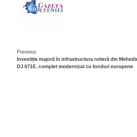
Continue
Previous
Investiție majoră în infrastructura rutieră din Mehedin
Reading
DJ 671E, complet modernizat cu fonduri europene