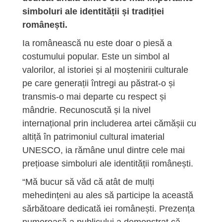
simboluri ale identității și tradiției
românești.
Ia românească nu este doar o piesă a
costumului popular. Este un simbol al
valorilor, al istoriei și al moștenirii culturale
pe care generații întregi au păstrat-o și
transmis-o mai departe cu respect și
mândrie. Recunoscută și la nivel
internațional prin includerea artei cămășii cu
altiță în patrimoniul cultural imaterial
UNESCO, ia rămâne unul dintre cele mai
prețioase simboluri ale identității românești.
“Mă bucur să văd că atât de mulți
mehedințeni au ales să participe la această
sărbătoare dedicată iei românești. Prezența
numeroasă a publicului a demonstrat că