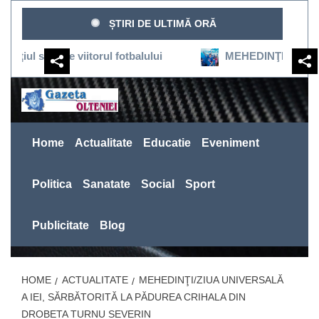
Sari
ȘTIRI DE ULTIMĂ ORĂ
la
conținut
ţine viitorul fotbalului
MEHEDINŢI:SEVERINUL REVI
Home
Actualitate
Educatie
Eveniment
Politica
Sanatate
Social
Sport
Publicitate
Blog
HOME
ACTUALITATE
MEHEDINŢI/ZIUA UNIVERSALĂ
A IEI, SĂRBĂTORITĂ LA PĂDUREA CRIHALA DIN
DROBETA TURNU SEVERIN