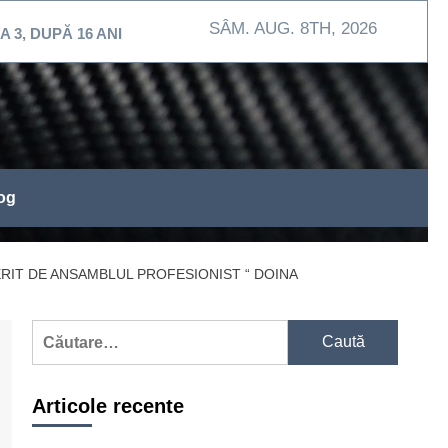
SÂM. AUG. 8TH, 2026
Ă 16 ANI
MEHEDINŢI / Exerciţiu de intervenţie la Sp
og
ERIT DE ANSAMBLUL PROFESIONIST “ DOINA
Caută
după:
Articole recente