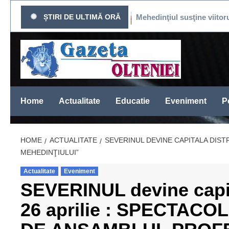
Sari
CAT DE PRESĂ
ȘTIRI DE ULTIMĂ ORĂ
Mehedinţiul susţine viitorul fotbalu
la
conținut
Home
Actualitate
Educatie
Eveniment
Po
HOME
ACTUALITATE
SEVERINUL DEVINE CAPITALA DIST
MEHEDINŢIULUI”
Actualitate
Eveniment
SEVERINUL devine capital
26 aprilie : SPECTAC