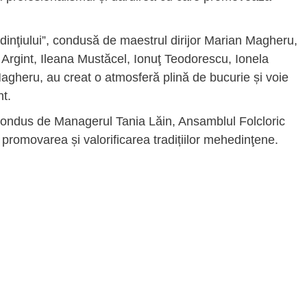
inţiului”, condusă de maestrul dirijor Marian Magheru,
rgint, Ileana Mustăcel, Ionuţ Teodorescu, Ionela
gheru, au creat o atmosferă plină de bucurie și voie
t.
 condus de Managerul Tania Lăin, Ansamblul Folcloric
promovarea și valorificarea tradițiilor mehedinţene.