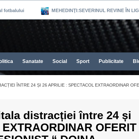
lui
MEHEDINŢI:SEVERINUL REVINE ÎN LIGA 3, DUP
litica
Sanatate
Social
Sport
Publicitate
Bl
RACȚIEI ÎNTRE 24 ȘI 26 APRILIE : SPECTACOL EXTRAORDINAR OF
a distracției între 24 și
OL EXTRAORDINAR OFERIT