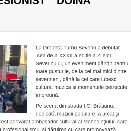
SIONIST “ DOINA
La Drobeta-Turnu Severin a debutat
cea de-a XXXII-a ediție a Zilelor
Severinului, un eveniment gândit pentru
toate gusturile, de la cei mai mici dintre
severineni, până la cei care iubesc
cultura, muzica și momentele petrecute
împreună.
Pe scena din strada I.C. Brătianu,
dedicată muzicii populare, a urcat şi
est adevărat ambasador cultural al Mehedinţiului, care
u profesionalismul și dăruirea cu care promovează