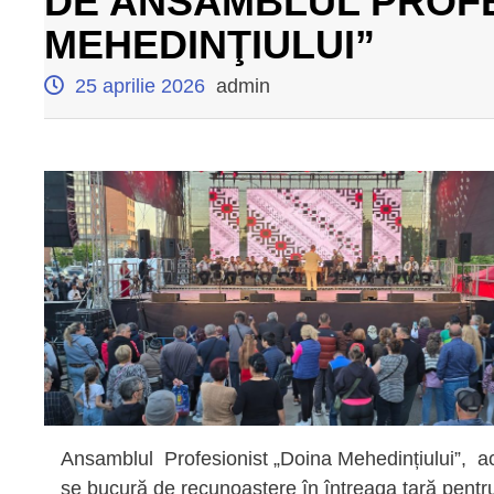
DE ANSAMBLUL PROFE
MEHEDINŢIULUI”
25 aprilie 2026
admin
Ansamblul Profesionist „Doina Mehedințiului”, ac
se bucură de recunoaștere în întreaga țară pentr