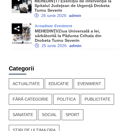
MEHEDINŢI / Exerciţiu de intervenţie la
Spitalul Judeţean de Urgenţă Drobeta
Turnu Severin
26 iunie 2026
admin
Actualitate
Eveniment
MEHEDINŢI/Ziua Universală a Iei,
sărbătorită la Pădurea Crihala din
Drobeta Turnu Severin
25 iunie 2026
admin
Categorii
ACTUALITATE
EDUCATIE
EVENIMENT
FĂRĂ CATEGORIE
POLITICA
PUBLICITATE
SANATATE
SOCIAL
SPORT
STIRI DE ULTIMA ORA