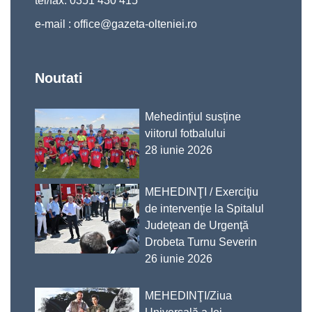
tel/fax: 0351 430 415
e-mail :
office@gazeta-olteniei.ro
Noutati
Mehedinţiul susţine
viitorul fotbalului
28 iunie 2026
MEHEDINŢI / Exerciţiu
de intervenţie la Spitalul
Judeţean de Urgenţă
Drobeta Turnu Severin
26 iunie 2026
MEHEDINŢI/Ziua