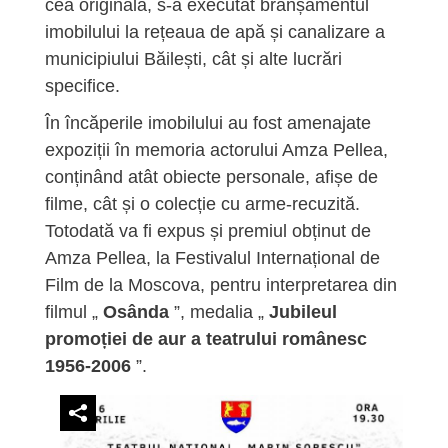
cea originală, s-a executat branșamentul
imobilului la rețeaua de apă și canalizare a
municipiului Băilești, cât și alte lucrări
specifice.
În încăperile imobilului au fost amenajate
expoziții în memoria actorului Amza Pellea,
conținând atât obiecte personale, afișe de
filme, cât și o colecție cu arme-recuzită.
Totodată va fi expus și premiul obținut de
Amza Pellea, la Festivalul Internațional de
Film de la Moscova, pentru interpretarea din
filmul „
Osânda
”, medalia „
Jubileul
promoției de aur a teatrului românesc
1956-2006
”.