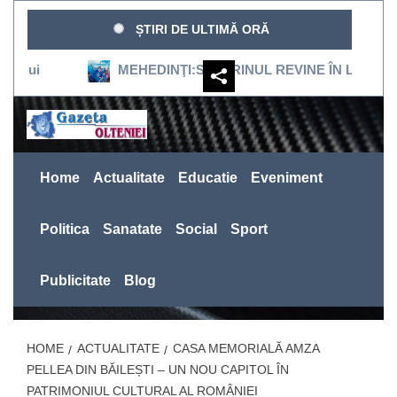
Sari
ȘTIRI DE ULTIMĂ ORĂ
la
conținut
MEHEDINŢI:SEVERINUL REVINE ÎN LIGA 3, DUPĂ 16 
Home
Actualitate
Educatie
Eveniment
Politica
Sanatate
Social
Sport
Publicitate
Blog
HOME
ACTUALITATE
CASA MEMORIALĂ AMZA
PELLEA DIN BĂILEȘTI – UN NOU CAPITOL ÎN
PATRIMONIUL CULTURAL AL ROMÂNIEI