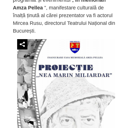
programat și evenimentul „
In memorian
Amza Pellea
”, manifestare culturală de
înalță ținută al cărei prezentator va fi actorul
Mircea Rusu, directorul Teatrului Național din
București.