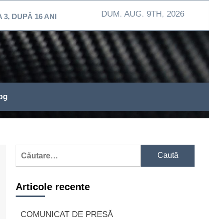
DUM. AUG. 9TH, 2026
6 ANI
MEHEDINŢI / Exerciţiu de intervenţie la Spita
og
Caută
după:
Articole recente
COMUNICAT DE PRESĂ