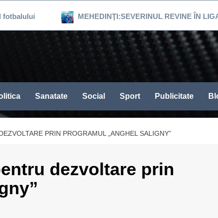
MEHEDINŢI:SEVERINUL REVINE ÎN LIGA 3, DUPĂ 1
litica
Sanatate
Social
Sport
Publicitate
Bl
U DEZVOLTARE PRIN PROGRAMUL „ANGHEL SALIGNY”
pentru dezvoltare prin
igny”