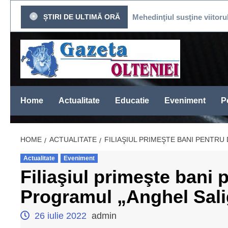
Sari
T DE PRESĂ
ȘTIRI DE ULTIMĂ ORĂ
Mehedinţiul susţine viitorul fotbalului
la
conținut
Home
Actualitate
Educatie
Eveniment
Po
HOME
ACTUALITATE
FILIAŞIUL PRIMEŞTE BANI PENTR
Actualitate
Eveniment
Filiaşiul primeşte bani 
Programul „Anghel Sal
26 iulie 2022
admin