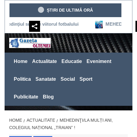
Sari
ȘTIRI DE ULTIMĂ ORĂ
la
conținut
l susţine viitorul fotbalului
MEHEDINŢI:SEVERINUL 
Home
Actualitate
Educatie
Eveniment
Politica
Sanatate
Social
Sport
Publicitate
Blog
HOME
ACTUALITATE
MEHEDINŢI/LA MULȚI ANI,
COLEGIUL NAȚIONAL „TRAIAN” !