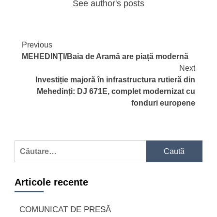
See author's posts
Continue
Previous
MEHEDINŢI/Baia de Aramă are piață modernă
Reading
Next
Investiție majoră în infrastructura rutieră din
Mehedinți: DJ 671E, complet modernizat cu
fonduri europene
Caută
după:
Articole recente
COMUNICAT DE PRESĂ