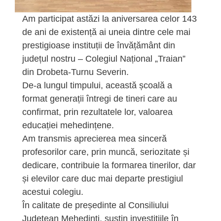
Am participat astăzi la aniversarea celor 143
de ani de existență ai uneia dintre cele mai
prestigioase instituții de învățământ din
județul nostru – Colegiul Național „Traian”
din Drobeta-Turnu Severin.
De-a lungul timpului, această școală a
format generații întregi de tineri care au
confirmat, prin rezultatele lor, valoarea
educației mehedințene.
Am transmis aprecierea mea sinceră
profesorilor care, prin muncă, seriozitate și
dedicare, contribuie la formarea tinerilor, dar
și elevilor care duc mai departe prestigiul
acestui colegiu.
În calitate de președinte al Consiliului
Județean Mehedinți, susțin investițiile în