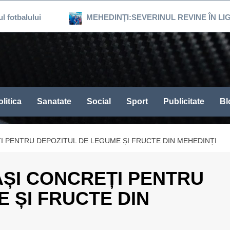
lui
MEHEDINŢI:SEVERINUL REVINE ÎN LIGA 3, DUP
litica
Sanatate
Social
Sport
Publicitate
Bl
ȚI PENTRU DEPOZITUL DE LEGUME ȘI FRUCTE DIN MEHEDINȚI
PAȘI CONCREȚI PENTRU
 ȘI FRUCTE DIN