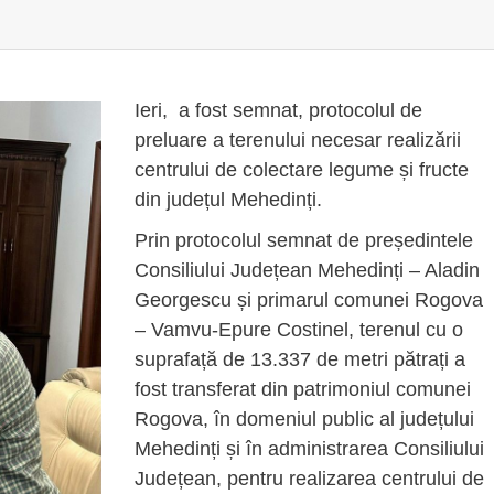
Ieri, a fost semnat, protocolul de
preluare a terenului necesar realizării
centrului de colectare legume și fructe
din județul Mehedinți.
Prin protocolul semnat de președintele
Consiliului Județean Mehedinți – Aladin
Georgescu și primarul comunei Rogova
– Vamvu-Epure Costinel, terenul cu o
suprafață de 13.337 de metri pătrați a
fost transferat din patrimoniul comunei
Rogova, în domeniul public al județului
Mehedinți și în administrarea Consiliului
Județean, pentru realizarea centrului de