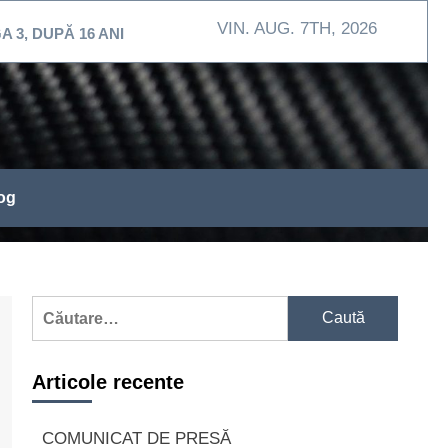
VIN. AUG. 7TH, 2026
Ă 16 ANI
MEHEDINŢI / Exerciţiu de intervenţie la Sp
og
Caută
după:
Articole recente
COMUNICAT DE PRESĂ