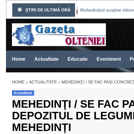
Sari
CAT DE PRESĂ
ȘTIRI DE ULTIMĂ ORĂ
Mehedinţiul susţine viitorul fotbalu
la
conținut
Home
Actualitate
Educatie
Eveniment
Po
HOME
ACTUALITATE
MEHEDINŢI / SE FAC PAȘI CONCRE
Actualitate
MEHEDINŢI / SE FAC 
DEPOZITUL DE LEGUME
MEHEDINȚI